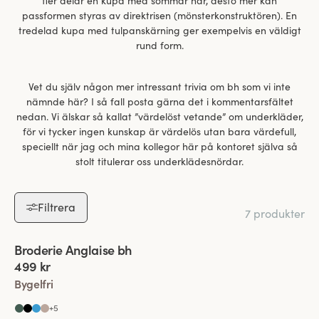
fler delar en kupa med sömmar har, desto mer kan
passformen styras av direktrisen (mönsterkonstruktören). En
tredelad kupa med tulpanskärning ger exempelvis en väldigt
rund form.
Vet du själv någon mer intressant trivia om bh som vi inte
nämnde här? I så fall posta gärna det i kommentarsfältet
nedan. Vi älskar så kallat ”värdelöst vetande” om underkläder,
för vi tycker ingen kunskap är värdelös utan bara värdefull,
speciellt när jag och mina kollegor här på kontoret själva så
stolt titulerar oss underklädesnördar.
Filtrera
7 produkter
Viewing image 1 of 6
Broderie Anglaise bh
499 kr
Bygelfri
+
5