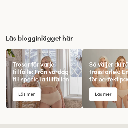
Läs blogginlägget här
Trosor för varje
Så väljer du rä
tillfälle: Från vardag
trosstorlek: E
till speciella tillfällen
för perfekt p
Läs mer
Läs mer