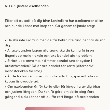
STEG 1: Justera axelbanden
Efter att du satt på dig bh:n kontrollera hur axelbanden sitter
och hur de känns mot kroppen. Gå genom följande steg:
• De ska inte skära in men de får heller inte trilla ner när du rör
dig.
• Är axelbanden lagom åtdragna ska du kunna få in en
fingertopp mellan axeln och axelbandet utan problem.
• Sträck upp armarna. Klämmer bandet under bysten i
bröstvävnaden? Då är axelbandet för korta (alternativt
bandstorleken för stor.)
• Är de för lösa kommer bh:n inte sitta bra, speciellt inte om
kupan är ovadderad.
• Om axelbanden är för korta eller för långa, ta av dig bh:n
och justera längden. Du kan få göra om detta steg flera
gånger tills du känner att du får rätt längd på axelbanden