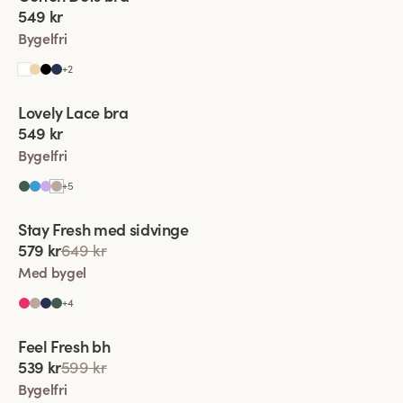
549 kr
Bygelfri
+
2
Viewing image 1 of 4
Lovely Lace bra
Komfortaxelband
Ny färg
549 kr
Bygelfri
+
5
Viewing image 1 of 4
Stay Fresh med sidvinge
Extra bred rygg
579 kr
649 kr
Med bygel
+
4
Viewing image 1 of 4
Feel Fresh bh
Komfortaxelband
539 kr
599 kr
Bygelfri