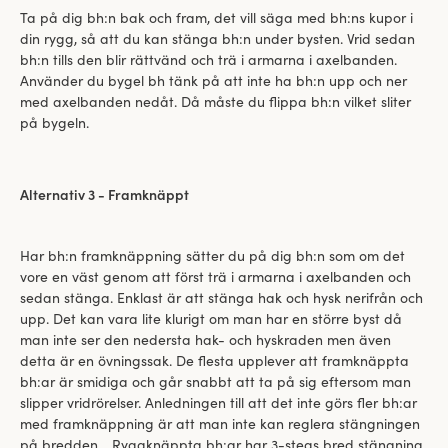
Ta på dig bh:n bak och fram, det vill säga med bh:ns kupor i
din rygg, så att du kan stänga bh:n under bysten. Vrid sedan
bh:n tills den blir rättvänd och trä i armarna i axelbanden.
Använder du bygel bh tänk på att inte ha bh:n upp och ner
med axelbanden nedåt. Då måste du flippa bh:n vilket sliter
på bygeln.
Alternativ 3 - Framknäppt
Har bh:n framknäppning sätter du på dig bh:n som om det
vore en väst genom att först trä i armarna i axelbanden och
sedan stänga. Enklast är att stänga hak och hysk nerifrån och
upp. Det kan vara lite klurigt om man har en större byst då
man inte ser den nedersta hak- och hyskraden men även
detta är en övningssak. De flesta upplever att framknäppta
bh:ar är smidiga och går snabbt att ta på sig eftersom man
slipper vridrörelser. Anledningen till att det inte görs fler bh:ar
med framknäppning är att man inte kan reglera stängningen
på bredden. . Ryggknäppta bh:ar har 3-stegs bred stängning