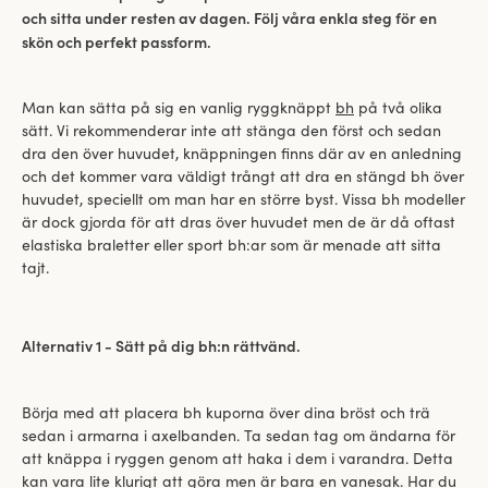
och sitta under resten av dagen. Följ våra enkla steg för en
skön och perfekt passform.
Man kan sätta på sig en vanlig ryggknäppt
bh
på två olika
sätt. Vi rekommenderar inte att stänga den först och sedan
dra den över huvudet, knäppningen finns där av en anledning
och det kommer vara väldigt trångt att dra en stängd bh över
huvudet, speciellt om man har en större byst. Vissa bh modeller
är dock gjorda för att dras över huvudet men de är då oftast
elastiska braletter eller sport bh:ar som är menade att sitta
tajt.
Alternativ 1 - Sätt på dig bh:n rättvänd.
Börja med att placera bh kuporna över dina bröst och trä
sedan i armarna i axelbanden. Ta sedan tag om ändarna för
att knäppa i ryggen genom att haka i dem i varandra. Detta
kan vara lite klurigt att göra men är bara en vanesak. Har du