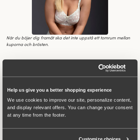
När du böjer dig framåt ska det inte uppstå ett tomrum mellan
kuporna och brösten.
Upplever du att bh känns krångligt eller har du aldrig hittat en
bh som känns eller sitter bra? Du vet väl att hos Miss Mary får
du personlig service 7 dagar i veckan över telefon, mejl eller
chatt. Vår trevliga kundtjänst är experter på att ge råd till
kvinnor de aldrig träffat i verkligheten. Inga frågor är för stora
Help us give you a better shopping experience
eller för små.
We use cookies to improve our site, personalize content,
and display relevant offers. You can change your consent
Filtrera
at any time from the footer.
208 produkter
Viewing image 1 of 4
Lovely Lace Support bra
Ny färg
Customize choices