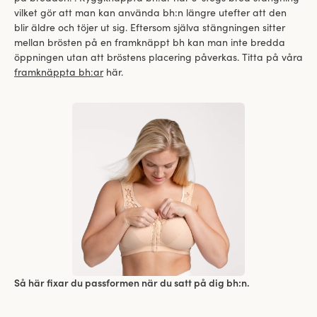
vilket gör att man kan använda bh:n längre utefter att den
blir äldre och töjer ut sig. Eftersom själva stängningen sitter
mellan brösten på en framknäppt bh kan man inte bredda
öppningen utan att bröstens placering påverkas. Titta på våra
framknäppta bh:ar
här.
Så här fixar du passformen när du satt på dig bh:n.