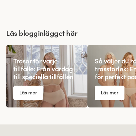
Läs blogginlägget här
Trosor för varje
Så väljer du rä
tillfälle: Från vardag
trosstorlek: E
till speciella tillfällen
för perfekt p
Läs mer
Läs mer