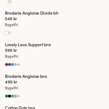
Viewing image 1 of 4
Broderie Anglaise Divide bh
Ny produkt
549 kr
Bygelfri
Viewing image 1 of 4
Lovely Lace Support bra
Ny färg
599 kr
Bygelfri
+
5
Viewing image 1 of 4
Broderie Anglaise bra
Ny färg
499 kr
Bygelfri
+
5
Viewing image 1 of 4
Cotton Dots bra
Ny färg