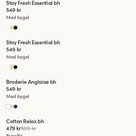
Stay Fresh Essential bh
Ny produkt
549 kr
Med bygel
Viewing image 1 of 4
Stay Fresh Essential bh
Ny produkt
549 kr
Med bygel
Viewing image 1 of 7
Broderie Anglaise bh
549 kr
Med bygel
Viewing image 1 of 5
Cotton Relax bh
479 kr
599 kr
Bygelfri