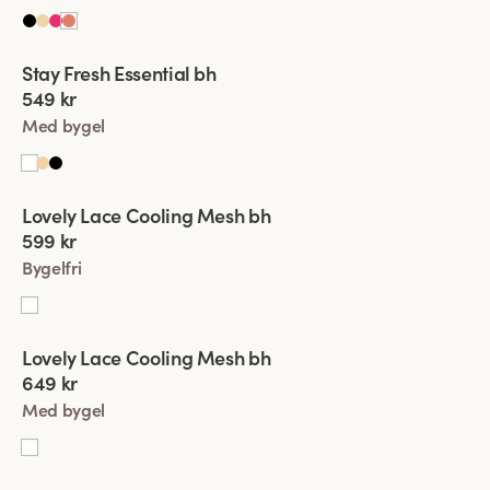
Viewing image 1 of 4
Stay Fresh Essential bh
Ny produkt
549 kr
Med bygel
Viewing image 1 of 4
Lovely Lace Cooling Mesh bh
599 kr
Bygelfri
Viewing image 1 of 4
Lovely Lace Cooling Mesh bh
649 kr
Med bygel
Viewing image 1 of 4