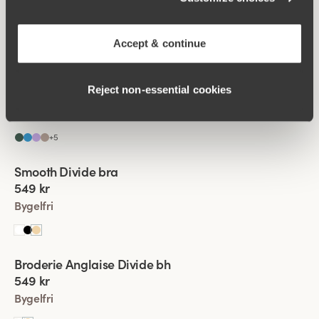
599 kr
Bygelfri
Accept & continue
+
5
Viewing image 1 of 4
Lovely Lace bra
Komfortaxelband
Ny färg
Reject non‑essential cookies
549 kr
Bygelfri
+
5
Viewing image 1 of 6
Smooth Divide bra
Komfortaxelband
Ny färg
549 kr
Bygelfri
Viewing image 1 of 4
Broderie Anglaise Divide bh
Ny produkt
549 kr
Bygelfri