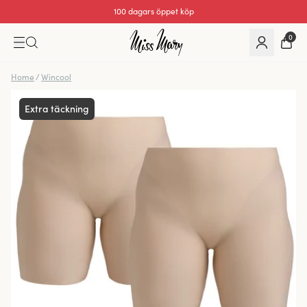
100 dagars öppet köp
0
Home
/
Wincool
Extra täckning