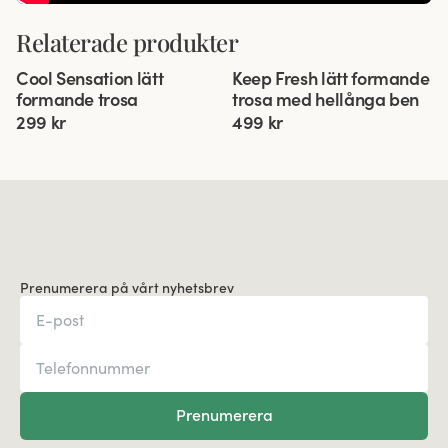
Relaterade produkter
Viewing image 1 of 3
Viewing image 1 of 5
Cool Sensation lätt
Keep Fresh lätt formande
4 för 3
Ny produkt
formande trosa
trosa med hellånga ben
299 kr
499 kr
Prenumerera på vårt nyhetsbrev
Prenumerera