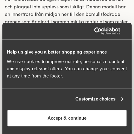
och plagget inte upplevs som fuktigt. Denna modell har
en innertrosa från midjan ner till den bomullsfodrade
grenen som är gjord i samma mjuka material som resten
av trosan för att ge en mer täckande känsla.
Trosa med långa ben som motverkar lårskav.
Help us give you a better shopping experience
Unikt fuktavledande funktionsmaterial kyler ned huden
1–2 grader.
We use cookies to improve our site, personalize content,
Mjuk och skön känsla mot kroppen.
and display relevant offers. You can change your consent
Innertrosa fram mellan midja och gren för bättre
at any time from the footer.
täckning.
Bomullsfodrad gren.
Bred resår i midjan.
Customize choices
Laserskurna benöppningar.
Material:
81% polyamid, 19% elastan
Accept & continue
Tvättinstruktioner:
Fintvätt 40°
Artikel Nummer:
80