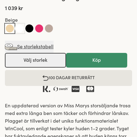
1 039 kr
Beige
Se storlekstabell
Välj storlek
Köp
100 DAGAR RETURRÄTT
En uppdaterad version av Miss Marys storsäljande trosa
med extra långa ben som täcker och förhindrar lårskav.
Plagget är tillverkat i det unika funktionsmaterialet
WinCool, som enligt tester kyler huden 1–2 grader. Tyget
har fuktavledande egenskaper så att huden känns torr