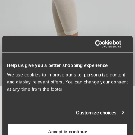
Help us give you a better shopping experience
We use cookies to improve our site, personalize content,
and display relevant offers. You can change your consent
Warm & Cozy leggings i merinoull
at any time from the footer.
Vit
Customize choices
Accept & continue
479 kr