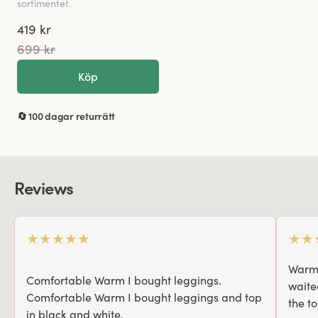
sortimentet.
419 kr
699 kr
Köp
🔄 100 dagar returrätt
Reviews
★
★
★
★
★
★
★
Warm,
Comfortable Warm I bought leggings.
waite
Comfortable Warm I bought leggings and top
the t
in black and white.