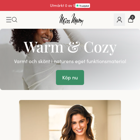
Utmärkt 4.3 av 5
0
Warm & Cozy
Varmt och skönt i naturens eget funktionsmaterial
Köp nu