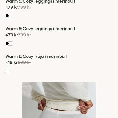
Warm & Cozy leggings i merinoull
479 kr
799 kr
Viewing image 1 of 5
Warm & Cozy leggings i merinoull
479 kr
799 kr
Viewing image 1 of 7
Warm & Cozy tröja i merinoull
419 kr
699 kr