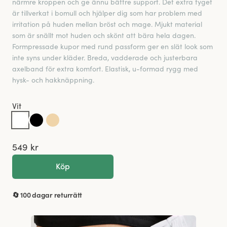
närmre kroppen och ge ännu bättre support. Det extra tyget
är tillverkat i bomull och hjälper dig som har problem med
irritation på huden mellan bröst och mage. Mjukt material
som är snällt mot huden och skönt att bära hela dagen.
Formpressade kupor med rund passform ger en slät look som
inte syns under kläder. Breda, vadderade och justerbara
axelband för extra komfort. Elastisk, u-formad rygg med
hysk- och hakknäppning.
Vit
549 kr
Köp
🔄 100 dagar returrätt