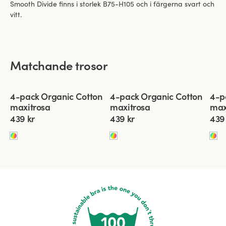
Smooth Divide finns i storlek B75-H105 och i färgerna svart och
vitt.
Matchande trosor
Viewing image 1 of 5
Viewing image 1 of 7
View
4-pack Organic Cotton
4-pack Organic Cotton
4-p
maxitrosa
maxitrosa
max
439 kr
439 kr
439