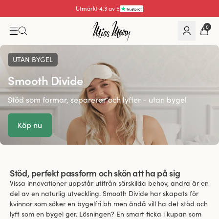
Utmärkt 4.3 av 5
0
UTAN BYGEL
Smooth Divide
Stöd som formar, separerar och lyfter - utan bygel
Köp nu
Stöd, perfekt passform och skön att ha på sig
Vissa innovationer uppstår utifrån särskilda behov, andra är en
del av en naturlig utveckling. Smooth Divide har skapats för
kvinnor som söker en bygelfri bh men ändå vill ha det stöd och
lyft som en bygel ger. Lösningen? En smart ficka i kupan som