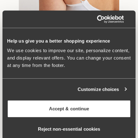
Breda axelband för ökad komfort
Trött på tunna bh-band som skär in i huden? Smooth Divides
breda, vadderade axelband avlastar axlarna och gör bh:n
bekväm att ha på sig hela dagen.
Help us give you a better shopping experience
We use cookies to improve our site, personalize content,
and display relevant offers. You can change your consent
at any time from the footer.
Customize choices
Accept & continue
Reject non‑essential cookies