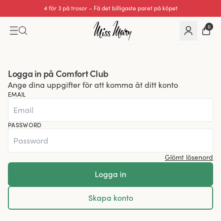
4 för 3 på trosor – Få det billigaste paret på köpet
0
Logga in på Comfort Club
Ange dina uppgifter för att komma åt ditt konto
EMAIL
PASSWORD
Glömt lösenord
Logga in
Skapa konto