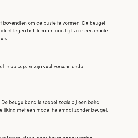
lpt bovendien om de buste te vormen. De beugel
 dicht tegen het lichaam aan ligt voor een mooie
den.
n de cup. Er zijn veel verschillende
 De beugelband is soepel zoals bij een beha
ergelijking met een model helemaal zonder beugel.
entreerd, d.w.z. naar het midden worden