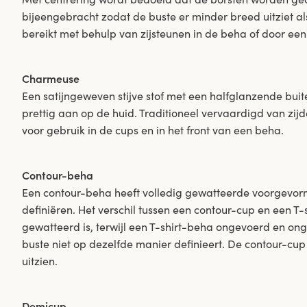
bijeengebracht zodat de buste er minder breed uitziet als 
bereikt met behulp van zijsteunen in de beha of door ee
Charmeuse
Een satijngeweven stijve stof met een halfglanzende buit
prettig aan op de huid. Traditioneel vervaardigd van zij
voor gebruik in de cups en in het front van een beha.
Contour-beha
Een contour-beha heeft volledig gewatteerde voorgevor
definiëren. Het verschil tussen een contour-cup en een T-s
gewatteerd is, terwijl een T-shirt-beha ongevoerd en o
buste niet op dezelfde manier definieert. De contour-cup
uitzien.
Demicup