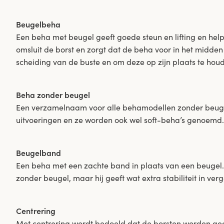
Beugelbeha
Een beha met beugel geeft goede steun en lifting en he
omsluit de borst en zorgt dat de beha voor in het midden
scheiding van de buste en om deze op zijn plaats te hou
Beha zonder beugel
Een verzamelnaam voor alle behamodellen zonder beugel i
uitvoeringen en ze worden ook wel soft-beha’s genoemd.
Beugelband
Een beha met een zachte band in plaats van een beugel.
zonder beugel, maar hij geeft wat extra stabiliteit in v
Centrering
Met centrering wordt bedoeld dat de borsten worden gec