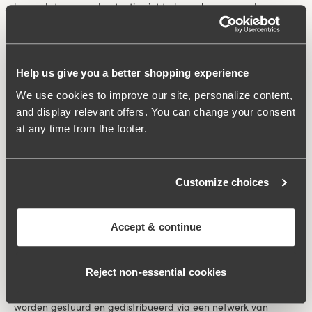
keren dat u een advertentie ziet te beperken en om de
effectiviteit van de reclamecampagne te meten. Activiteiten
die met behulp van deze cookies worden gevolgd en
vastgelegd kunnen voor deze zelfde doeleinden worden
gedeeld met derden.
Help us give you a better shopping experience
We use cookies to improve our site, personalize content,
Cookies en sites van derden
and display relevant offers. You can change your consent
Cookies van derden. Als u onze site bezoekt, kunt u cookies
at any time from the footer.
tegenkomen die niet in verband staan met Miss Mary. Onze
site kan ingebed materiaal bevatten van YouTube en andere
externe websites die cookies van websites van derden kunnen
gebruiken. Wij kunnen het plaatsen van cookies van derden
Customize choices
niet controleren en adviseren u om de betreffende websites
van derden te checken voor meer informatie over hun cookies
en hoe ze die gebruiken.
Accept & continue
Websites van derden. Wij adverteren op websites van derden
Reject non‑essential cookies
die hun eigen cookies gebruiken om ons in staat te stellen om
verkeer te volgen naar de bron. Banners die u op het web ziet
worden gestuurd en gedistribueerd via een netwerk van