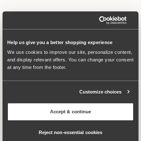
Fortrydelsesret
Help us give you a better shopping experience
Hvis du er forbruger og bosat i Den Europæiske Union, har du
lovbestemt ret til at fortryde dit køb inden for 14 dage uden at
We use cookies to improve our site, personalize content,
angive nogen begrundelse.
and display relevant offers. You can change your consent
Fortrydelsesfristen udløber 14 dage efter den dag, hvor du
at any time from the footer.
modtager varerne.
Customize choices
Sådan udøver du din ret
For at gøre brug af din fortrydelsesret skal du bruge den
medfølgende fortrydelsesfunktion og følge anvisningerne for
Accept & continue
at registrere din fortrydelse. Du behøver ikke kontakte
kundeservice på forhånd.
Anmodning om fortrydelse
Reject non‑essential cookies