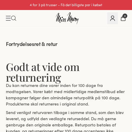
4 for 3 på trusser - Få det billigste par i købet
0
Fortrydelsesret & retur
Godt at vide om
returnering
Du kan returnere dine varer inden for 100 dage fra
modtagelsen. Varer købt med midlertidige medlemstilbud eller
kampagner følger den almindelige returpolitik på 100 dage.
Produkterne skal returneres i original stand.
Send venligst returvaren tilbage i samme stand, som den blev
leveret, og udfyld den vedlagte returseddel. Du må gerne
genbruge den originale emballage. Returporto betales af
kunden, og returneringer efter 100 dage accepteres ikke.